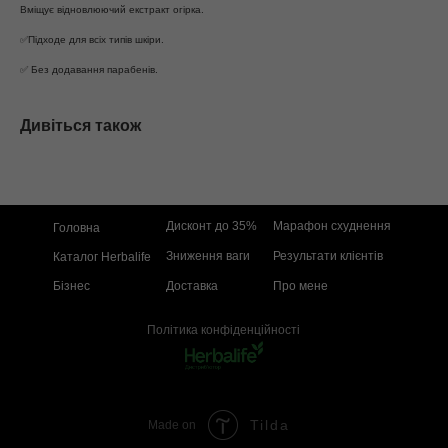
Вміщує відновлюючий екстракт огірка.
✅Підходе для всіх типів шкіри.
✅ Без додавання парабенів.
Дивіться також
Дисконт до 35%
Марафон схуднення
Головна
Зниження ваги
Результати клієнтів
Каталог Herbalife
Бізнес
Доставка
Про мене
Політика конфіденційності
Tilda
Made on