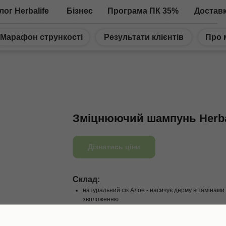
лог Herbalife
Бізнес
Програма ПК 35%
Достав
Марафон стрункості
Результати клієнтів
Про 
Зміцнюючий шампунь Herbal
Дізнатись ціни
Склад:
натуральний сік Алое - насичує дерму вітамінами
зволоженню
масло оливи - вміщує вітаміни Е, А і D, приймають
юкка - зменшує подразнення, делікатно очищує ш