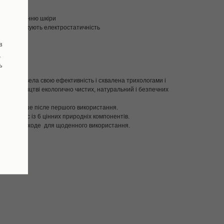
бігає лущенню шкіри
осся, знижують електростатичність
в
,
ь
а, яка довела свою ефективність і схвалена трихологами і
на виробництві екологично чистих, натуральний і безпечних
азів міцніше післе першого використання.
і комплекс із 6 цінних природніх компонентів.
еально подходе для щоденного використання.