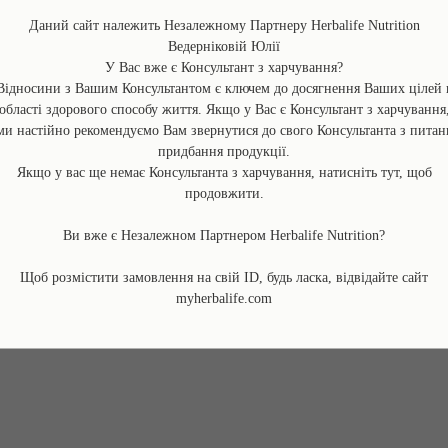
полинь - заспокоює і відновлює шкіру
жожоба - бореться з сухістю шкіри
Даний сайт належить Незалежному Партнеру Herbalife Nutrition
росторопша - заспокоює подразнену шкіру, запо
Ведерніковій Юлії
протеїни пшениці - зміцнюють і зволожуюють вол
У Вас вже є Консультант з харчування?
шавлія - заспокоює подразнену шкіру
Відносини з Вашим Консультантом є ключем до досягнення Ваших цілей 
агава - підвищує еластичність і тонус шкіри
області здорового способу життя. Якщо у Вас є Консультант з харчування
ми настійно рекомендуємо Вам звернутися до свого Консультанта з питан
Опис:
придбання продукції.
Шампунь Гербалайф
– унікальна рослинна косметик
Якщо у вас ще немає Консультанта з харчування, натисніть тут, щоб
дерматологами. Компанія Нerbalife спеціалізується 
продовжити.
косметичних і доглядових засобів.
Відновлює структуру волосся і робить його в 10 р
В склді – натуральний сік алое, протеїнм пшениці 
Ви вже є Незалежном Партнером Herbalife Nutrition?
Дбайлива формула без сульфатів і парабенів ід
Щоб розмістити замовлення на свій ID, будь ласка, відвідайте сайт
myherbalife.com