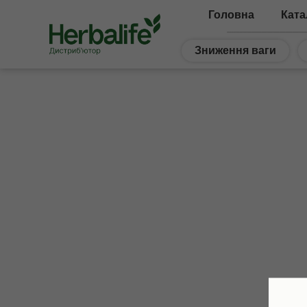
Головна
Ката
Зниження ваги