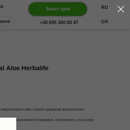
ка
RU
Запит ціни
мене
UA
+38 095 360 00 47
 Аloe Herbalife
 і мікроелементами, сприяє швидкому відновленню і
 участь у відновленні епідерміса, пом'якшують суху шкіру
кіру