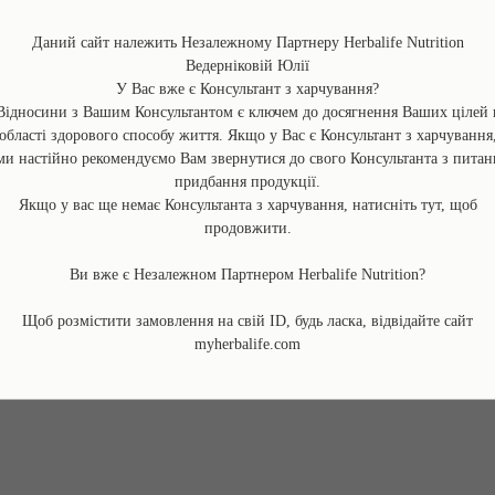
Пантенол – заспокоює, зволожує, регенерує шкір
Екстракт камелії
Даний сайт належить Незалежному Партнеру Herbalife Nutrition
Пептиди – активізують синтез колагену і гіалурон
– 7)
Ведерніковій Юлії
У Вас вже є Консультант з харчування?
Відносини з Вашим Консультантом є ключем до досягнення Ваших цілей 
Опис:
області здорового способу життя. Якщо у Вас є Консультант з харчування
✅ Сприяє покращенню зовнішнього виду ніжної шкіри 
ми настійно рекомендуємо Вам звернутися до свого Консультанта з питан
✅Цей крем стане кращим другом для тих, хто зіштов
придбання продукції.
➖мішки під очима
Якщо у вас ще немає Консультанта з харчування, натисніть тут, щоб
➖отьочні повіки
продовжити.
➖темні кола
➖мімічні зморшки
Ви вже є Незалежном Партнером Herbalife Nutrition?
✅ Сприяє скороченню зовнішніх проявів мімічнних і в
✅ Забезпечує значне покращення рівня зволоження 
Щоб розмістити замовлення на свій ID, будь ласка, відвідайте сайт
myherbalife.com