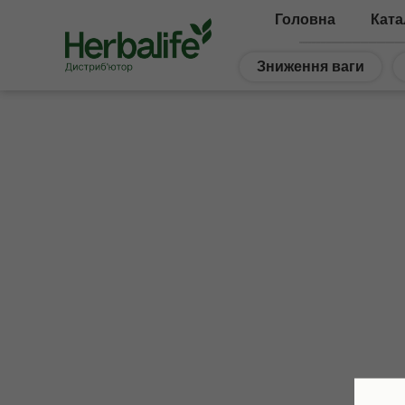
Головна
Ката
Зниження ваги