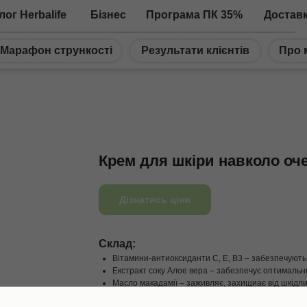
лог Herbalife
Бізнес
Програма ПК 35%
Достав
Марафон стрункості
Результати клієнтів
Про 
Крем для шкіри навколо очей
Дізнатись ціни
Склад:
Вітамини-антиоксиданти С, Е, В3 – забезпечують
Екстракт соку Алое вера – забезпечує оптимальн
Масло макадамії – заживляє, захищиає від шкідли
Екстракт огірка – освіжає, відбілює, зменшує отьо