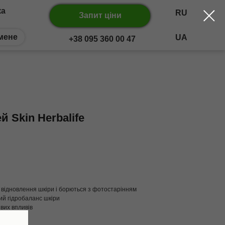
ка
RU
Запит ціни
мене
UA
+38 095 360 00 47
 Skin Herbalife
 відновлення шкіри і борються з фотостарінням
ий гідробаланс шкіри
вих впливів
чність