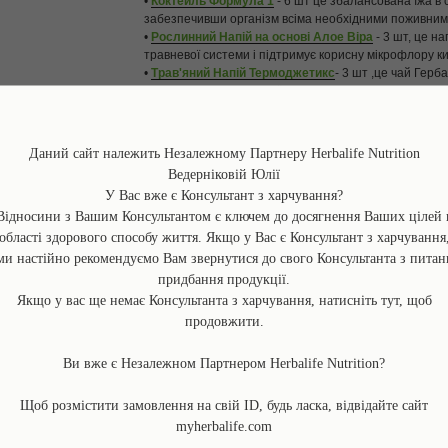
•
Коктейль Формула 1
- 6 шт це збалансована їжа в 
забезпечивши організм всіма необхідними поживним
•
Рослинний Напій на основі Алое Віра
- 3 шт, це н
травневої системи і підтримує корисну мікрофлору к
•
Трав'яний Напій Термоджетикс
- 3 шт ,це чай Герб
енергію і спалює калорії.
Опис:
В складі програми продукти , які забезпечують орга
Даний сайт належить Незалежному Партнеру Herbalife Nutrition
вітамінами, мінералами, клітковиною, допомагають
Ведерніковій Юлії
харчування на весь день.
У Вас вже є Консультант з харчування?
Відносини з Вашим Консультантом є ключем до досягнення Ваших цілей 
Базова Програма Схуднення Гербалайф на 3 місяц
області здорового способу життя. Якщо у Вас є Консультант з харчування
За 3 місяця ви зможете не тільки схуднути, але й закр
ми настійно рекомендуємо Вам звернутися до свого Консультанта з питан
організм і його реакції на рзні продукти
придбання продукції.
Всі результати відносяться до програми контроля ваги
Якщо у вас ще немає Консультанта з харчування, натисніть тут, щоб
фізичну нагрузку, достатне вживання рідини, за необ
продовжити.
Всі результати індивідуальні і можуть відрізнятися.
Д
Ви вже є Незалежном Партнером Herbalife Nutrition?
Більш ефективне зниження ваги вам забезпечить
Ро
В Україні продукція Гербалайф сертифіцирована і сх
Щоб розмістити замовлення на свій ID, будь ласка, відвідайте сайт
екогігієни і токсикології ім. Л. І. Медведева.
myherbalife.com