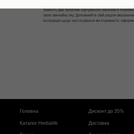
Рекомендації щодо застовування:
Замініть два прийоми харчування смачним й поживни
свою звичайну їжу. Доповнюйте свій раціон вказанним
інструкцію щодо застосування ви отримаєте, оформ
Головна
Дисконт до 35%
Каталог Herbalife
Доставка