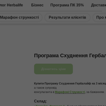
лог Herbalife
Бізнес
Програма ПК 35%
Достав
Марафон стрункості
Результати клієнтів
Про 
Програма Схуднення Гербал
Дізнатись ціни
Купити Програму Схуднення Гербалайф на 3 місяц
а також супровід
консультанта в
Марафоні Стрункості
, за бажанням.
Склад: