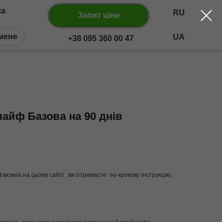
ка
RU
Запит ціни
мене
UA
+38 095 360 00 47
айф Базова на 90 днів
і
можна на цьому сайті , ви отримаєте по-крокову інструкцію,