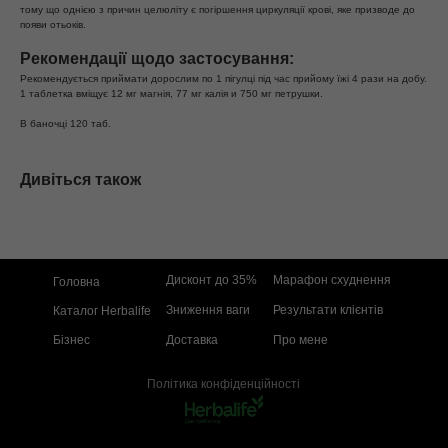
тому що однією з причин целюліту є погіршення циркуляції крові, яке призводе до
появи отьоків.
Рекомендації щодо застосування:
Рекомендується приймати дорослим по 1 пігулці під час прийому їжі 4 рази на добу.
1 таблетка вміщує 12 мг магнія, 77 мг калія и 750 мг петрушки.
В баночці 120 таб.
Дивіться також
Дисконт до 35%
Марафон схуднення
Головна
Зниження ваги
Результати клієнтів
Каталог Herbalife
Бізнес
Доставка
Про мене
Політика конфіденційності