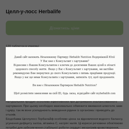
Целл-у-лосс Herbalife
Дізнатись ціни
120 таблеток в упаковці
Целлулосс Гербалайф
сприяє виведенню зайвої рідини з організма, допомогає
Даний сайт належить Незалежному Партнеру Herbalife Nutrition Ведерніковій Юлії
врегулювати внутрішньоклітинний водний баланс.
У Вас вже є Консультант з харчування?
Відносини з Вашим Консультантом є ключем до досягнення Ваших цілей в області
Склад:
здорового способу життя. Якщо у Вас є Консультант з харчування, ми настійно
рекомендуємо Вам звернутися до свого Консультанта з питань придбання продукції.
Петрушка
Якщо у вас ще немає Консультанта з харчування, натисніть тут, щоб продовжити.
Калій
Магній
Ви вже є Незалежном Партнером Herbalife Nutrition?
Щоб розмістити замовлення на свій ID, будь ласка, відвідайте сайт myherbalife.com
Опис:
Натуральний продукт особливо ефективнний при дотриманні збалансованного
харчування. При цьому необхідно максимально обмежити вживання алкоголя, кави
і цукру, так як вони ускладнюють виведення рідини із організма і приводять до
отьоків.
Біодобавка Целлулосс Гербалайф особливо цінна за відновлення водного балансу,
усунення дефіциту заліза, вітаміна С, натрія і калія. Ці корисні речовини обов'язково
потрібні для забезпечення стабільної роботи сердця і механізмів кровотворення,